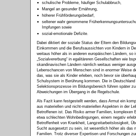
schulische Probleme, häufiger Schulabbruch,
Mangel an gesunder Ernährung,
höherer Frühförderungsbedarf,
seltener wahr genommene Früherkennungsuntersuch
Impfungen sowie
sozial-emotionale Defizite.
Dabei diktiert der soziale Status der Eltern den Bildungs
Einkommen und die Berufsaussichten von Kindern in De
weitaus höher als in anderen europäischen Ländern, so i
„Sozialvererbung“ in egalitäreren Gesellschaften wie bsp
skandinavischen Ländern nämlich weitaus weniger ausge
Lebenschancen von Menschen sind in enormer Weise det
das, was sie als Kinder erleben, noch bevor sie überhau
Schulsystem in Berührung kommen. Die in Deutschland 
Selektionsprozesse im Bildungsbereich führen später zu
Abweichungen im Übergang in die Regelschule.
Als Fazit kann festgestellt werden, dass Armut ein komp
aus materiellen und nicht-materiellen Aspekten in der Le
Betroffenen ist. Das Risiko armer Familien, komplexen 
etwa schlechten Wohnbedingungen, einem negativ erle
Betroffenheit von Krankheit, Langzeitarbeitslosigkeit, 
Sucht ausgesetzt zu sein, ist wesentlich höher als das 
Familien. Trotz diverser Expertisen und Forschungen 