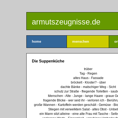
armutszeugnisse.de
home
menschen
or
Die Suppenküche
trüber
Tag - Regen
altes Haus - Fassade
bröckelt - Kloster? - über­
dachte Bänke - matschiger Weg - Sicht­
schutz zur Straße - fliegende Toiletten - sau
Menschen - Alte - Junge - lange Haare - graue G
fragende Blicke - wer seid ihr - verloren ich - Berüh
große Wannen - Kartoffeln werden geschält - Gemüse - Bio
Stiegen mit verwelktem Salat - altes Obst - Unbete
ein Mann sitzt alleine - eine alte Frau mit Tasche - Sel