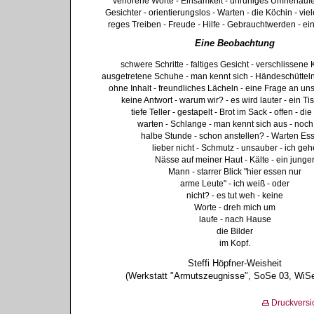
verlorene Worte - Einsamkeit - unruhiges Umherlauf
Gesichter - orientierungslos - Warten - die Köchin - vi
reges Treiben - Freude - Hilfe - Gebrauchtwerden - ein
Eine Beobachtung
schwere Schritte - faltiges Gesicht - verschlissene 
ausgetretene Schuhe - man kennt sich - Händeschütteln 
ohne Inhalt - freundliches Lächeln - eine Frage an uns
keine Antwort - warum wir? - es wird lauter - ein Tis
tiefe Teller - gestapelt - Brot im Sack - offen - di
warten - Schlange - man kennt sich aus - noch
halbe Stunde - schon anstellen? - Warten Es
lieber nicht - Schmutz - unsauber - ich geh
Nässe auf meiner Haut - Kälte - ein junge
Mann - starrer Blick "hier essen nur
arme Leute" - ich weiß - oder
nicht? - es tut weh - keine
Worte - dreh mich um
laufe - nach Hause
die Bilder
im Kopf.
Steffi Höpfner-Weisheit
(Werkstatt "Armutszeugnisse", SoSe 03, WiSe
Druckversi